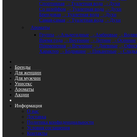
Спортивная
- Туалетная вода
- Духи
Со шлейфом
- Туалетная вода
- Духи
Брендовая
- Туалетная вода
- Духи
Самая-самая
- Туалетная вода
- Духи
Ароматы
Группа
- Альдегидные
- Амбровые
- Водя
Время года
- Весенние
- Летние
- Осенние
Применения
- Вечерние
- Дневные
- Офис
Характер
- Бодрящие
- Пикантные
- Сладк
Бренды
Для женщин
Для мужчин
Унисекс
Ароматы
Акции
Информация
О нас
Доставка
Политика конфиденциальности
Условия соглашения
Контакты