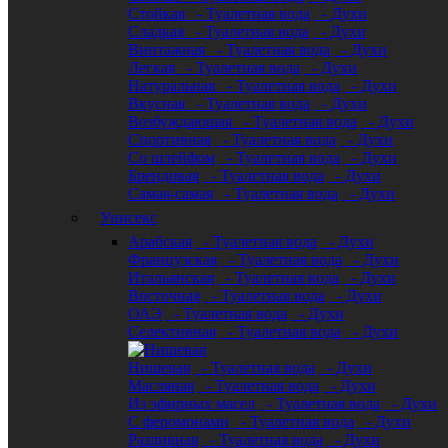
Стойкая
- Туалетная вода
- Духи
Сладкая
- Туалетная вода
- Духи
Винтажная
- Туалетная вода
- Духи
Легкая
- Туалетная вода
- Духи
Натуральная
- Туалетная вода
- Духи
Вкусная
- Туалетная вода
- Духи
Возбуждающая
- Туалетная вода
- Духи
Спортивная
- Туалетная вода
- Духи
Со шлейфом
- Туалетная вода
- Духи
Брендовая
- Туалетная вода
- Духи
Самая-самая
- Туалетная вода
- Духи
Унисекс
Арабская
- Туалетная вода
- Духи
Французская
- Туалетная вода
- Духи
Итальянская
- Туалетная вода
- Духи
Восточная
- Туалетная вода
- Духи
ОАЭ
- Туалетная вода
- Духи
Селективная
- Туалетная вода
- Духи
Нишевая
- Туалетная вода
- Духи
Масляная
- Туалетная вода
- Духи
Из эфирных масел
- Туалетная вода
- Духи
С феромонами
- Туалетная вода
- Духи
Разливная
- Туалетная вода
- Духи