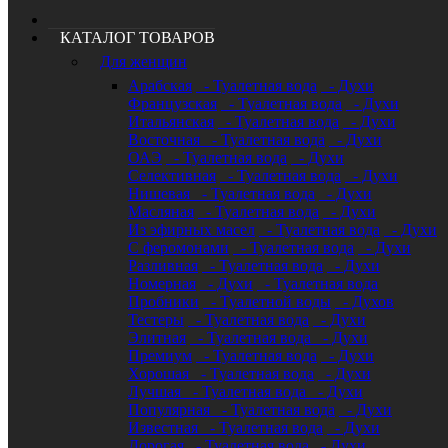
КАТАЛОГ ТОВАРОВ
Для женщин
Арабская
- Туалетная вода
- Духи
Французская
- Туалетная вода
- Духи
Итальянская
- Туалетная вода
- Духи
Восточная
- Туалетная вода
- Духи
ОАЭ
- Туалетная вода
- Духи
Селективная
- Туалетная вода
- Духи
Нишевая
- Туалетная вода
- Духи
Масляная
- Туалетная вода
- Духи
Из эфирных масел
- Туалетная вода
- Духи
С феромонами
- Туалетная вода
- Духи
Разливная
- Туалетная вода
- Духи
Номерная
- Духи
- Туалетная вода
Пробники
- Туалетной воды
- Духов
Тестеры
- Туалетная вода
- Духи
Элитная
- Туалетная вода
- Духи
Премиум
- Туалетная вода
- Духи
Хорошая
- Туалетная вода
- Духи
Лучшая
- Туалетная вода
- Духи
Популярная
- Туалетная вода
- Духи
Известная
- Туалетная вода
- Духи
Дорогая
- Туалетная вода
- Духи