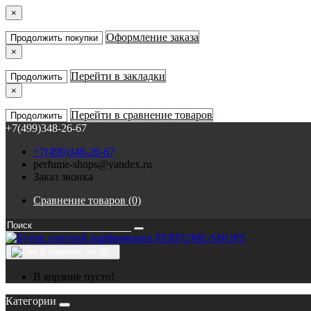
×
Оформление заказа
Продолжить покупки
×
Перейти в закладки
Продолжить
×
Перейти в сравнение товаров
Продолжить
+7(499)348-26-67
+7(499)348-26-67
perfume-shops@yandex.ru
Заказ звонка
Сравнение товаров (0)
0
товаров, на 0р.
В корзине пусто!
Категории