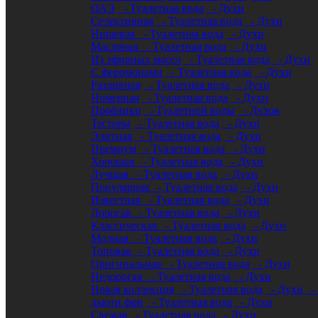
ОАЭ
- Туалетная вода
- Духи
Селективная
- Туалетная вода
- Духи
Нишевая
- Туалетная вода
- Духи
Масляная
- Туалетная вода
- Духи
Из эфирных масел
- Туалетная вода
- Духи
С феромонами
- Туалетная вода
- Духи
Разливная
- Туалетная вода
- Духи
Номерная
- Туалетная вода
- Духи
Пробники
- Туалетной воды
- Духов
Тестеры
- Туалетная вода
- Духи
Элитная
- Туалетная вода
- Духи
Премиум
- Туалетная вода
- Духи
Хорошая
- Туалетная вода
- Духи
Лучшая
- Туалетная вода
- Духи
Популярная
- Туалетная вода
- Духи
Известная
- Туалетная вода
- Духи
Дорогая
- Туалетная вода
- Духи
Классическая
- Туалетная вода
- Духи
Модная
- Туалетная вода
- Духи
Топовая
- Туалетная вода
- Духи
Оригинальная
- Туалетная вода
- Духи
Недорогая
- Туалетная вода
- Духи
Новая коллекция
- Туалетная вода
- Духи
- 
дьюти фри
- Туалетная вода
- Духи
Свежая
- Туалетная вода
- Духи