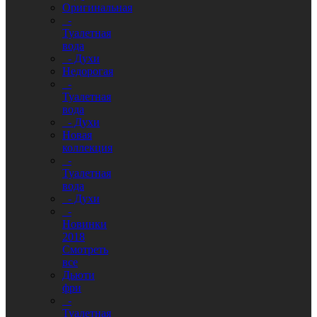
Оригинальная
-
Туалетная
вода
- Духи
Недорогая
-
Туалетная
вода
- Духи
Новая
коллекция
-
Туалетная
вода
- Духи
-
Новинки
2018
Смотреть
все
Дьюти
фри
-
Туалетная