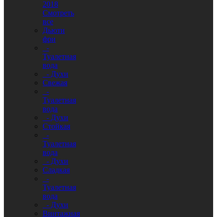
2018
Смотреть
все
Дьюти
фри
-
Туалетная
вода
- Духи
Свежая
-
Туалетная
вода
- Духи
Стойкая
-
Туалетная
вода
- Духи
Сладкая
-
Туалетная
вода
- Духи
Винтажная