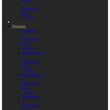
-
Туалетная
вода
- Духи
Унисекс
Арабская
-
Туалетная
вода
- Духи
Французская
-
Туалетная
вода
- Духи
Итальянская
-
Туалетная
вода
- Духи
Восточная
-
Туалетная