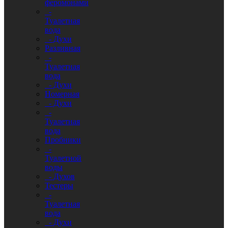
феромонами
-
Туалетная
вода
- Духи
Разливная
-
Туалетная
вода
- Духи
Номерная
- Духи
-
Туалетная
вода
Пробники
-
Туалетной
воды
- Духов
Тестеры
-
Туалетная
вода
- Духи