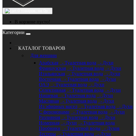
0
товаров, на 0р.
В корзине пусто!
Категории
КАТАЛОГ ТОВАРОВ
Для женщин
Арабская
- Туалетная вода
- Духи
Французская
- Туалетная вода
- Духи
Итальянская
- Туалетная вода
- Духи
Восточная
- Туалетная вода
- Духи
ОАЭ
- Туалетная вода
- Духи
Селективная
- Туалетная вода
- Духи
Нишевая
- Туалетная вода
- Духи
Масляная
- Туалетная вода
- Духи
Из эфирных масел
- Туалетная вода
- Духи
С феромонами
- Туалетная вода
- Духи
Разливная
- Туалетная вода
- Духи
Номерная
- Духи
- Туалетная вода
Пробники
- Туалетной воды
- Духов
Тестеры
- Туалетная вода
- Духи