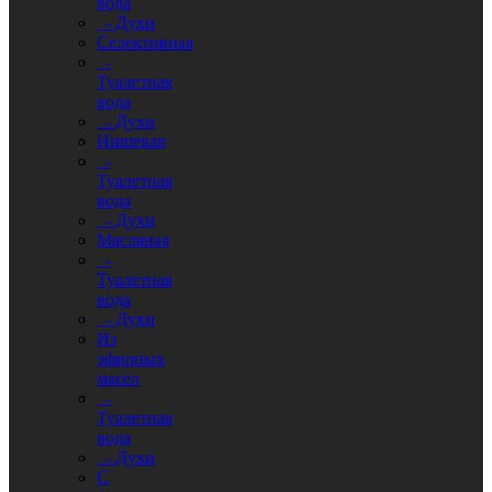
вода
- Духи
Селективная
-
Туалетная
вода
- Духи
Нишевая
-
Туалетная
вода
- Духи
Масляная
-
Туалетная
вода
- Духи
Из
эфирных
масел
-
Туалетная
вода
- Духи
С