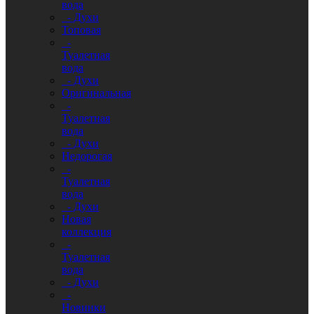
вода
- Духи
Топовая
-
Туалетная
вода
- Духи
Оригинальная
-
Туалетная
вода
- Духи
Недорогая
-
Туалетная
вода
- Духи
Новая
коллекция
-
Туалетная
вода
- Духи
-
Новинки