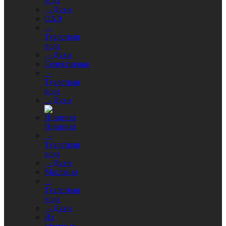
вода
- Духи
ОАЭ
-
Туалетная
вода
- Духи
Селективная
-
Туалетная
вода
- Духи
Нишевая
-
Туалетная
вода
- Духи
Масляная
-
Туалетная
вода
- Духи
Из