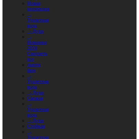
Новая
коллекция
-
Туалетная
вода
- Духи
-
Новинки
2018
Смотреть
все
дьюти
фри
-
Туалетная
вода
- Духи
Свежая
-
Туалетная
вода
- Духи
Стойкая
-
Туалетная