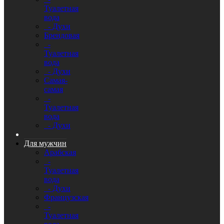
Туалетная
вода
- Духи
Брендовая
-
Туалетная
вода
- Духи
Самая-
самая
-
Туалетная
вода
- Духи
Для мужчин
Арабская
-
Туалетная
вода
- Духи
Французская
-
Туалетная