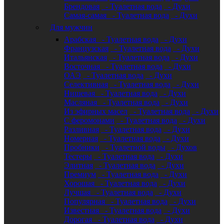
Брендовая
- Туалетная вода
- Духи
Самая-самая
- Туалетная вода
- Духи
Для мужчин
Арабская
- Туалетная вода
- Духи
Французская
- Туалетная вода
- Духи
Итальянская
- Туалетная вода
- Духи
Восточная
- Туалетная вода
- Духи
ОАЭ
- Туалетная вода
- Духи
Селективная
- Туалетная вода
- Духи
Нишевая
- Туалетная вода
- Духи
Масляная
- Туалетная вода
- Духи
Из эфирных масел
- Туалетная вода
- Духи
С феромонами
- Туалетная вода
- Духи
Разливная
- Туалетная вода
- Духи
Номерная
- Туалетная вода
- Духи
Пробники
- Туалетной воды
- Духов
Тестеры
- Туалетная вода
- Духи
Элитная
- Туалетная вода
- Духи
Премиум
- Туалетная вода
- Духи
Хорошая
- Туалетная вода
- Духи
Лучшая
- Туалетная вода
- Духи
Популярная
- Туалетная вода
- Духи
Известная
- Туалетная вода
- Духи
Дорогая
- Туалетная вода
- Духи