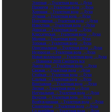
Элитная
- Туалетная вода
- Духи
Премиум
- Туалетная вода
- Духи
Хорошая
- Туалетная вода
- Духи
Лучшая
- Туалетная вода
- Духи
Популярная
- Туалетная вода
- Духи
Известная
- Туалетная вода
- Духи
Дорогая
- Туалетная вода
- Духи
Классическая
- Туалетная вода
- Духи
Модная
- Туалетная вода
- Духи
Топовая
- Туалетная вода
- Духи
Оригинальная
- Туалетная вода
- Духи
Недорогая
- Туалетная вода
- Духи
Новая коллекция
- Туалетная вода
- Духи
- Новинки 2018
Смотреть все
Дьюти фри
- Туалетная вода
- Духи
Свежая
- Туалетная вода
- Духи
Стойкая
- Туалетная вода
- Духи
Сладкая
- Туалетная вода
- Духи
Винтажная
- Туалетная вода
- Духи
Легкая
- Туалетная вода
- Духи
Натуральная
- Туалетная вода
- Духи
Вкусная
- Туалетная вода
- Духи
Возбуждающая
- Туалетная вода
- Духи
Спортивная
- Туалетная вода
- Духи
Со шлейфом
- Туалетная вода
- Духи