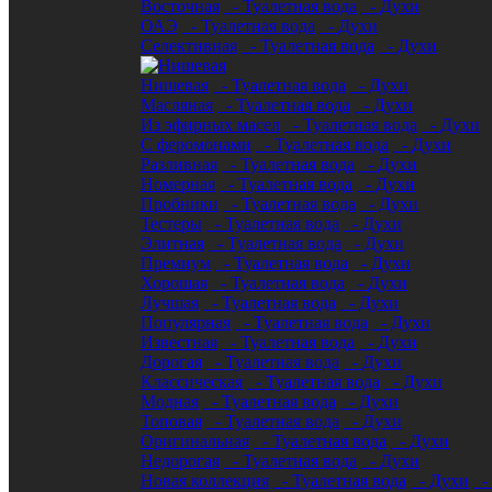
Восточная
- Туалетная вода
- Духи
ОАЭ
- Туалетная вода
- Духи
Селективная
- Туалетная вода
- Духи
Нишевая
- Туалетная вода
- Духи
Масляная
- Туалетная вода
- Духи
Из эфирных масел
- Туалетная вода
- Духи
С феромонами
- Туалетная вода
- Духи
Разливная
- Туалетная вода
- Духи
Номерная
- Туалетная вода
- Духи
Пробники
- Туалетная вода
- Духи
Тестеры
- Туалетная вода
- Духи
Элитная
- Туалетная вода
- Духи
Премиум
- Туалетная вода
- Духи
Хорошая
- Туалетная вода
- Духи
Лучшая
- Туалетная вода
- Духи
Популярная
- Туалетная вода
- Духи
Известная
- Туалетная вода
- Духи
Дорогая
- Туалетная вода
- Духи
Классическая
- Туалетная вода
- Духи
Модная
- Туалетная вода
- Духи
Топовая
- Туалетная вода
- Духи
Оригинальная
- Туалетная вода
- Духи
Недорогая
- Туалетная вода
- Духи
Новая коллекция
- Туалетная вода
- Духи
- 