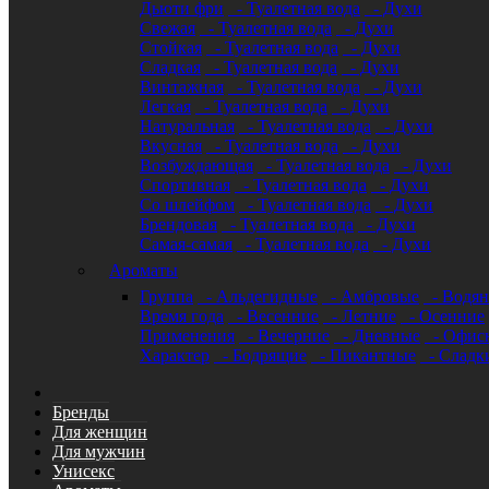
Дьюти фри
- Туалетная вода
- Духи
Свежая
- Туалетная вода
- Духи
Стойкая
- Туалетная вода
- Духи
Сладкая
- Туалетная вода
- Духи
Винтажная
- Туалетная вода
- Духи
Легкая
- Туалетная вода
- Духи
Натуральная
- Туалетная вода
- Духи
Вкусная
- Туалетная вода
- Духи
Возбуждающая
- Туалетная вода
- Духи
Спортивная
- Туалетная вода
- Духи
Со шлейфом
- Туалетная вода
- Духи
Брендовая
- Туалетная вода
- Духи
Самая-самая
- Туалетная вода
- Духи
Ароматы
Группа
- Альдегидные
- Амбровые
- Водя
Время года
- Весенние
- Летние
- Осенние
Применения
- Вечерние
- Дневные
- Офис
Характер
- Бодрящие
- Пикантные
- Сладк
Бренды
Для женщин
Для мужчин
Унисекс