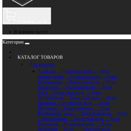
0
товаров, на 0р.
В корзине пусто!
Категории
КАТАЛОГ ТОВАРОВ
Для женщин
Арабская
- Туалетная вода
- Духи
Французская
- Туалетная вода
- Духи
Итальянская
- Туалетная вода
- Духи
Восточная
- Туалетная вода
- Духи
ОАЭ
- Туалетная вода
- Духи
Селективная
- Туалетная вода
- Духи
Нишевая
- Туалетная вода
- Духи
Масляная
- Туалетная вода
- Духи
Из эфирных масел
- Туалетная вода
- Духи
С феромонами
- Туалетная вода
- Духи
Разливная
- Туалетная вода
- Духи
Номерная
- Духи
- Туалетная вода