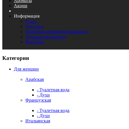
Ароматы
Акции
Информация
О нас
Доставка
Политика конфиденциальности
Условия соглашения
Контакты
Категории
Для женщин
Арабская
- Туалетная вода
- Духи
Французская
- Туалетная вода
- Духи
Итальянская