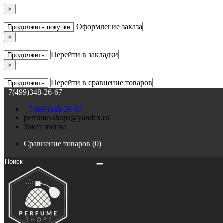
×
Оформление заказа
Продолжить покупки
×
Перейти в закладки
Продолжить
×
Перейти в сравнение товаров
Продолжить
+7(499)348-26-67
+7(499)348-26-67
perfume-shops@yandex.ru
Заказ звонка
Сравнение товаров (0)