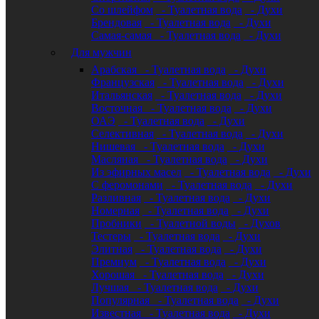
Со шлейфом
- Туалетная вода
- Духи
Брендовая
- Туалетная вода
- Духи
Самая-самая
- Туалетная вода
- Духи
Для мужчин
Арабская
- Туалетная вода
- Духи
Французская
- Туалетная вода
- Духи
Итальянская
- Туалетная вода
- Духи
Восточная
- Туалетная вода
- Духи
ОАЭ
- Туалетная вода
- Духи
Селективная
- Туалетная вода
- Духи
Нишевая
- Туалетная вода
- Духи
Масляная
- Туалетная вода
- Духи
Из эфирных масел
- Туалетная вода
- Духи
С феромонами
- Туалетная вода
- Духи
Разливная
- Туалетная вода
- Духи
Номерная
- Туалетная вода
- Духи
Пробники
- Туалетной воды
- Духов
Тестеры
- Туалетная вода
- Духи
Элитная
- Туалетная вода
- Духи
Премиум
- Туалетная вода
- Духи
Хорошая
- Туалетная вода
- Духи
Лучшая
- Туалетная вода
- Духи
Популярная
- Туалетная вода
- Духи
Известная
- Туалетная вода
- Духи