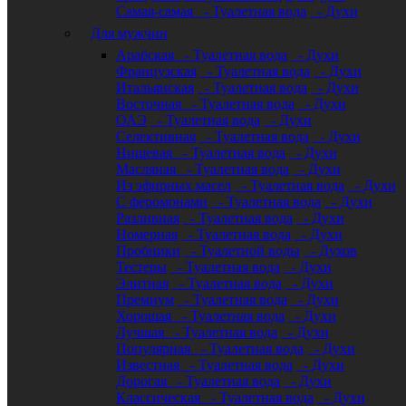
Самая-самая
- Туалетная вода
- Духи
Для мужчин
Арабская
- Туалетная вода
- Духи
Французская
- Туалетная вода
- Духи
Итальянская
- Туалетная вода
- Духи
Восточная
- Туалетная вода
- Духи
ОАЭ
- Туалетная вода
- Духи
Селективная
- Туалетная вода
- Духи
Нишевая
- Туалетная вода
- Духи
Масляная
- Туалетная вода
- Духи
Из эфирных масел
- Туалетная вода
- Духи
С феромонами
- Туалетная вода
- Духи
Разливная
- Туалетная вода
- Духи
Номерная
- Туалетная вода
- Духи
Пробники
- Туалетной воды
- Духов
Тестеры
- Туалетная вода
- Духи
Элитная
- Туалетная вода
- Духи
Премиум
- Туалетная вода
- Духи
Хорошая
- Туалетная вода
- Духи
Лучшая
- Туалетная вода
- Духи
Популярная
- Туалетная вода
- Духи
Известная
- Туалетная вода
- Духи
Дорогая
- Туалетная вода
- Духи
Классическая
- Туалетная вода
- Духи