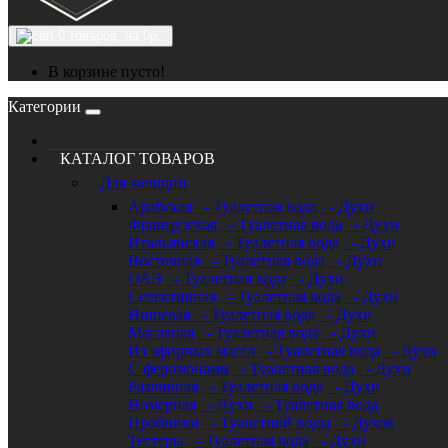
0
товаров, на 0р.
В корзине пусто!
Категории
КАТАЛОГ ТОВАРОВ
Для женщин
Арабская
- Туалетная вода
- Духи
Французская
- Туалетная вода
- Духи
Итальянская
- Туалетная вода
- Духи
Восточная
- Туалетная вода
- Духи
ОАЭ
- Туалетная вода
- Духи
Селективная
- Туалетная вода
- Духи
Нишевая
- Туалетная вода
- Духи
Масляная
- Туалетная вода
- Духи
Из эфирных масел
- Туалетная вода
- Духи
С феромонами
- Туалетная вода
- Духи
Разливная
- Туалетная вода
- Духи
Номерная
- Духи
- Туалетная вода
Пробники
- Туалетной воды
- Духов
Тестеры
- Туалетная вода
- Духи