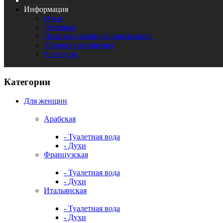
Информация
О нас
Доставка
Политика конфиденциальности
Условия соглашения
Контакты
Категории
Для женщин
Арабская
- Туалетная вода
- Духи
Французская
- Туалетная вода
- Духи
Итальянская
- Туалетная вода
- Духи