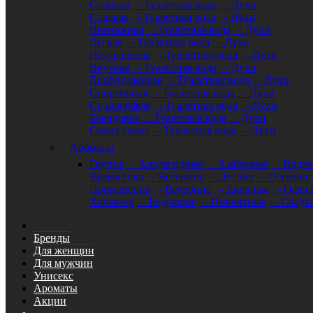
Стойкая
- Туалетная вода
- Духи
Сладкая
- Туалетная вода
- Духи
Винтажная
- Туалетная вода
- Духи
Легкая
- Туалетная вода
- Духи
Натуральная
- Туалетная вода
- Духи
Вкусная
- Туалетная вода
- Духи
Возбуждающая
- Туалетная вода
- Духи
Спортивная
- Туалетная вода
- Духи
Со шлейфом
- Туалетная вода
- Духи
Брендовая
- Туалетная вода
- Духи
Самая-самая
- Туалетная вода
- Духи
Ароматы
Группа
- Альдегидные
- Амбровые
- Водя
Время года
- Весенние
- Летние
- Осенние
Применения
- Вечерние
- Дневные
- Офис
Характер
- Бодрящие
- Пикантные
- Сладк
Бренды
Для женщин
Для мужчин
Унисекс
Ароматы
Акции