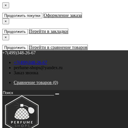
×
Оформление заказа
Продолжить покупки
×
Перейти в закладки
Продолжить
×
Перейти в сравнение товаров
Продолжить
+7(499)348-26-67
+7(499)348-26-67
perfume-shops@yandex.ru
Заказ звонка
Сравнение товаров (0)