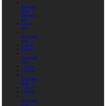
-
Новинки
2018
Смотреть
все
Дьюти
фри
-
Туалетная
вода
- Духи
Свежая
-
Туалетная
вода
- Духи
Стойкая
-
Туалетная
вода
- Духи
Сладкая
-
Туалетная
вода