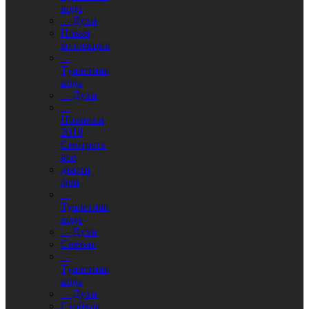
вода
- Духи
Новая
коллекция
-
Туалетная
вода
- Духи
-
Новинки
2018
Смотреть
все
дьюти
фри
-
Туалетная
вода
- Духи
Свежая
-
Туалетная
вода
- Духи
Стойкая