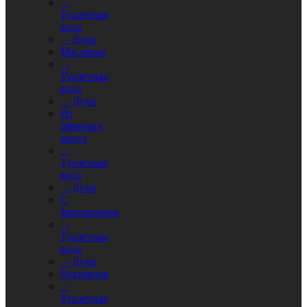
-
Туалетная
вода
- Духи
Масляная
-
Туалетная
вода
- Духи
Из
эфирных
масел
-
Туалетная
вода
- Духи
С
феромонами
-
Туалетная
вода
- Духи
Разливная
-
Туалетная