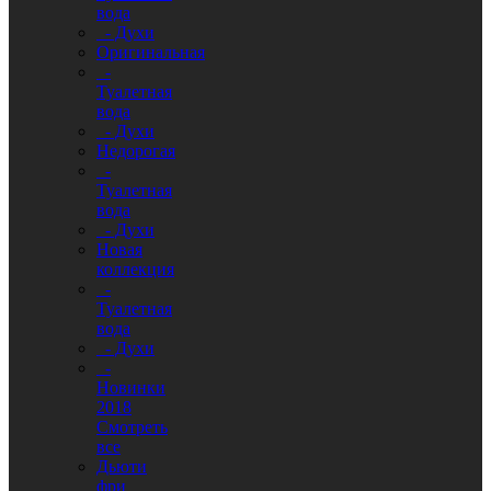
вода
- Духи
Оригинальная
-
Туалетная
вода
- Духи
Недорогая
-
Туалетная
вода
- Духи
Новая
коллекция
-
Туалетная
вода
- Духи
-
Новинки
2018
Смотреть
все
Дьюти
фри