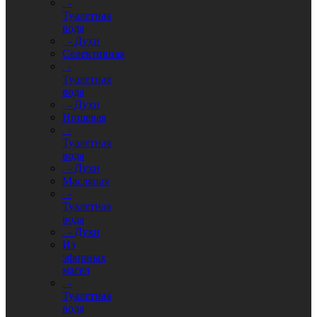
-
Туалетная
вода
- Духи
Селективная
-
Туалетная
вода
- Духи
Нишевая
-
Туалетная
вода
- Духи
Масляная
-
Туалетная
вода
- Духи
Из
эфирных
масел
-
Туалетная
вода