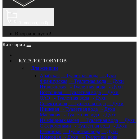
0
товаров, на 0р.
В корзине пусто!
Категории
КАТАЛОГ ТОВАРОВ
Для женщин
Арабская
- Туалетная вода
- Духи
Французская
- Туалетная вода
- Духи
Итальянская
- Туалетная вода
- Духи
Восточная
- Туалетная вода
- Духи
ОАЭ
- Туалетная вода
- Духи
Селективная
- Туалетная вода
- Духи
Нишевая
- Туалетная вода
- Духи
Масляная
- Туалетная вода
- Духи
Из эфирных масел
- Туалетная вода
- Духи
С феромонами
- Туалетная вода
- Духи
Разливная
- Туалетная вода
- Духи
Номерная
- Духи
- Туалетная вода