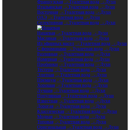
Французская
- Туалетная вода
- Духи
Итальянская
- Туалетная вода
- Духи
Восточная
- Туалетная вода
- Духи
ОАЭ
- Туалетная вода
- Духи
Селективная
- Туалетная вода
- Духи
Нишевая
- Туалетная вода
- Духи
Масляная
- Туалетная вода
- Духи
Из эфирных масел
- Туалетная вода
- Духи
С феромонами
- Туалетная вода
- Духи
Разливная
- Туалетная вода
- Духи
Номерная
- Туалетная вода
- Духи
Пробники
- Туалетная вода
- Духи
Тестеры
- Туалетная вода
- Духи
Элитная
- Туалетная вода
- Духи
Премиум
- Туалетная вода
- Духи
Хорошая
- Туалетная вода
- Духи
Лучшая
- Туалетная вода
- Духи
Популярная
- Туалетная вода
- Духи
Известная
- Туалетная вода
- Духи
Дорогая
- Туалетная вода
- Духи
Классическая
- Туалетная вода
- Духи
Модная
- Туалетная вода
- Духи
Топовая
- Туалетная вода
- Духи
Оригинальная
- Туалетная вода
- Духи