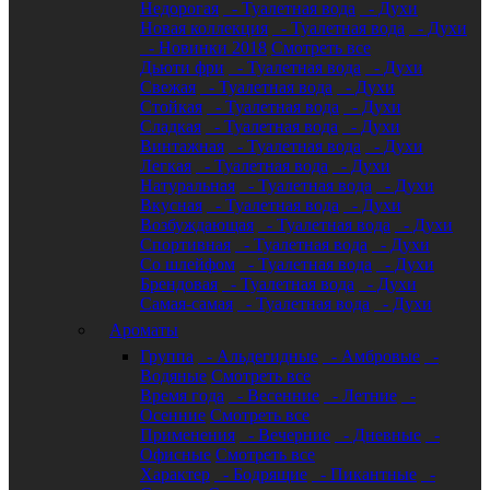
Недорогая
- Туалетная вода
- Духи
Новая коллекция
- Туалетная вода
- Духи
- Новинки 2018
Смотреть все
Дьюти фри
- Туалетная вода
- Духи
Свежая
- Туалетная вода
- Духи
Стойкая
- Туалетная вода
- Духи
Сладкая
- Туалетная вода
- Духи
Винтажная
- Туалетная вода
- Духи
Легкая
- Туалетная вода
- Духи
Натуральная
- Туалетная вода
- Духи
Вкусная
- Туалетная вода
- Духи
Возбуждающая
- Туалетная вода
- Духи
Спортивная
- Туалетная вода
- Духи
Со шлейфом
- Туалетная вода
- Духи
Брендовая
- Туалетная вода
- Духи
Самая-самая
- Туалетная вода
- Духи
Ароматы
Группа
- Альдегидные
- Амбровые
-
Водяные
Смотреть все
Время года
- Весенние
- Летние
-
Осенние
Смотреть все
Применения
- Вечерние
- Дневные
-
Офисные
Смотреть все
Характер
- Бодрящие
- Пикантные
-