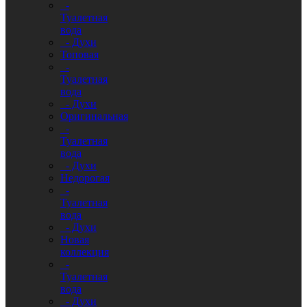
-
Туалетная
вода
- Духи
Топовая
-
Туалетная
вода
- Духи
Оригинальная
-
Туалетная
вода
- Духи
Недорогая
-
Туалетная
вода
- Духи
Новая
коллекция
-
Туалетная
вода
- Духи