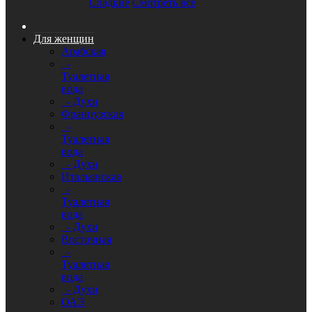
Сладкие
Смотреть все
Для женщин
Арабская
-
Туалетная
вода
- Духи
Французская
-
Туалетная
вода
- Духи
Итальянская
-
Туалетная
вода
- Духи
Восточная
-
Туалетная
вода
- Духи
ОАЭ