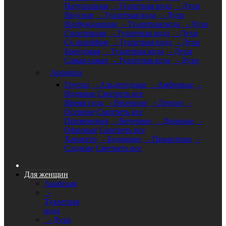
Натуральная
- Туалетная вода
- Духи
Вкусная
- Туалетная вода
- Духи
Возбуждающая
- Туалетная вода
- Духи
Спортивная
- Туалетная вода
- Духи
Со шлейфом
- Туалетная вода
- Духи
Брендовая
- Туалетная вода
- Духи
Самая-самая
- Туалетная вода
- Духи
Ароматы
Группа
- Альдегидные
- Амбровые
-
Водяные
Смотреть все
Время года
- Весенние
- Летние
-
Осенние
Смотреть все
Применения
- Вечерние
- Дневные
-
Офисные
Смотреть все
Характер
- Бодрящие
- Пикантные
-
Сладкие
Смотреть все
Для женщин
Арабская
-
Туалетная
вода
- Духи