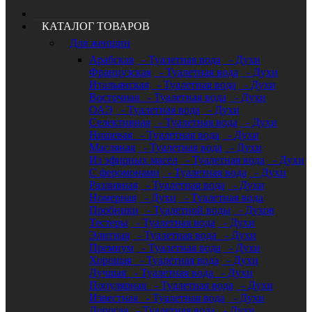
КАТАЛОГ ТОВАРОВ
Для женщин
Арабская
- Туалетная вода
- Духи
Французская
- Туалетная вода
- Духи
Итальянская
- Туалетная вода
- Духи
Восточная
- Туалетная вода
- Духи
ОАЭ
- Туалетная вода
- Духи
Селективная
- Туалетная вода
- Духи
Нишевая
- Туалетная вода
- Духи
Масляная
- Туалетная вода
- Духи
Из эфирных масел
- Туалетная вода
- Духи
С феромонами
- Туалетная вода
- Духи
Разливная
- Туалетная вода
- Духи
Номерная
- Духи
- Туалетная вода
Пробники
- Туалетной воды
- Духов
Тестеры
- Туалетная вода
- Духи
Элитная
- Туалетная вода
- Духи
Премиум
- Туалетная вода
- Духи
Хорошая
- Туалетная вода
- Духи
Лучшая
- Туалетная вода
- Духи
Популярная
- Туалетная вода
- Духи
Известная
- Туалетная вода
- Духи
Дорогая
- Туалетная вода
- Духи