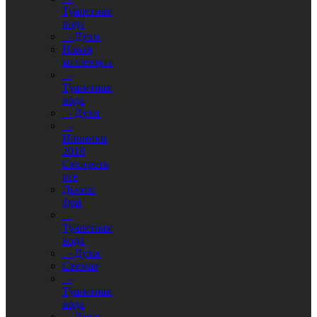
Туалетная
вода
- Духи
Новая
коллекция
-
Туалетная
вода
- Духи
-
Новинки
2018
Смотреть
все
Дьюти
фри
-
Туалетная
вода
- Духи
Свежая
-
Туалетная
вода
- Духи