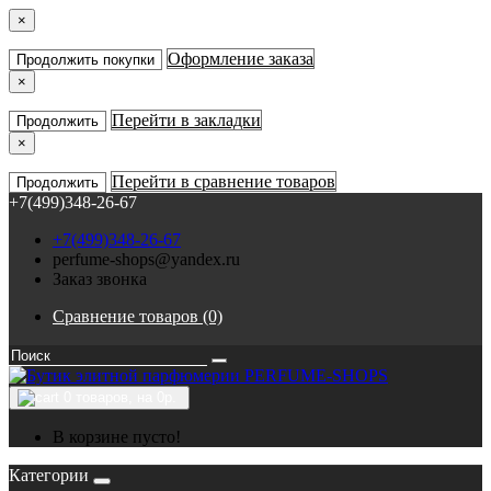
×
Оформление заказа
Продолжить покупки
×
Перейти в закладки
Продолжить
×
Перейти в сравнение товаров
Продолжить
+7(499)348-26-67
+7(499)348-26-67
perfume-shops@yandex.ru
Заказ звонка
Сравнение товаров (0)
0
товаров, на 0р.
В корзине пусто!
Категории