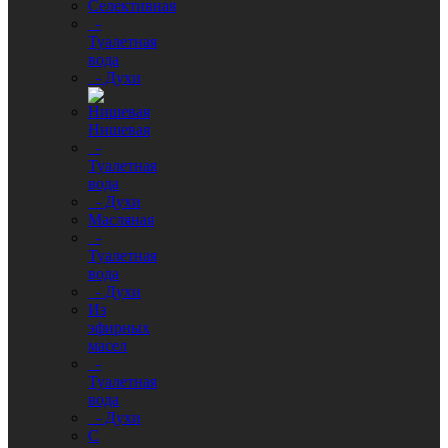
Селективная
-
Туалетная
вода
- Духи
Нишевая
-
Туалетная
вода
- Духи
Масляная
-
Туалетная
вода
- Духи
Из
эфирных
масел
-
Туалетная
вода
- Духи
С