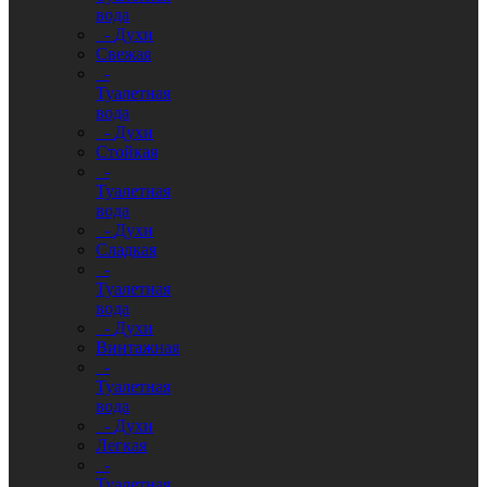
вода
- Духи
Свежая
-
Туалетная
вода
- Духи
Стойкая
-
Туалетная
вода
- Духи
Сладкая
-
Туалетная
вода
- Духи
Винтажная
-
Туалетная
вода
- Духи
Легкая
-
Туалетная