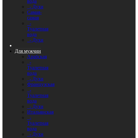
вода
- Духи
Самая-
самая
-
Туалетная
вода
- Духи
Для мужчин
Арабская
-
Туалетная
вода
- Духи
Французская
-
Туалетная
вода
- Духи
Итальянская
-
Туалетная
вода
- Духи