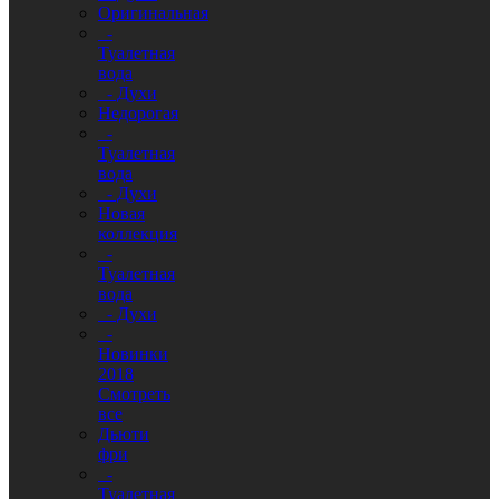
Оригинальная
-
Туалетная
вода
- Духи
Недорогая
-
Туалетная
вода
- Духи
Новая
коллекция
-
Туалетная
вода
- Духи
-
Новинки
2018
Смотреть
все
Дьюти
фри
-
Туалетная