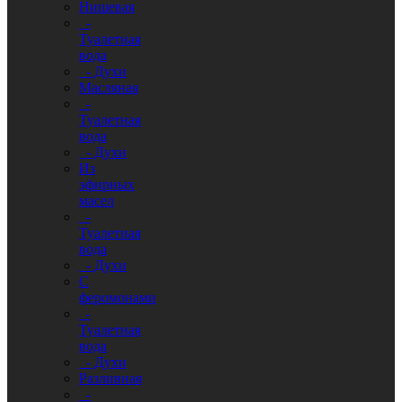
Нишевая
-
Туалетная
вода
- Духи
Масляная
-
Туалетная
вода
- Духи
Из
эфирных
масел
-
Туалетная
вода
- Духи
С
феромонами
-
Туалетная
вода
- Духи
Разливная
-