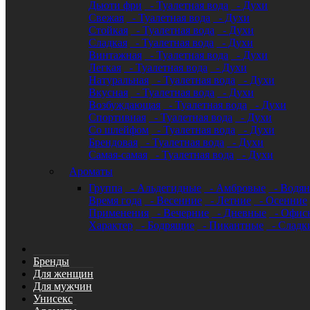
Дьюти фри
- Туалетная вода
- Духи
Свежая
- Туалетная вода
- Духи
Стойкая
- Туалетная вода
- Духи
Сладкая
- Туалетная вода
- Духи
Винтажная
- Туалетная вода
- Духи
Легкая
- Туалетная вода
- Духи
Натуральная
- Туалетная вода
- Духи
Вкусная
- Туалетная вода
- Духи
Возбуждающая
- Туалетная вода
- Духи
Спортивная
- Туалетная вода
- Духи
Со шлейфом
- Туалетная вода
- Духи
Брендовая
- Туалетная вода
- Духи
Самая-самая
- Туалетная вода
- Духи
Ароматы
Группа
- Альдегидные
- Амбровые
- Водя
Время года
- Весенние
- Летние
- Осенние
Применения
- Вечерние
- Дневные
- Офис
Характер
- Бодрящие
- Пикантные
- Сладк
Бренды
Для женщин
Для мужчин
Унисекс