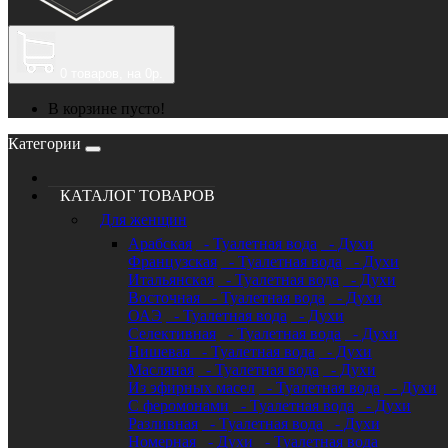
0
товаров, на 0р.
В корзине пусто!
Категории
КАТАЛОГ ТОВАРОВ
Для женщин
Арабская
- Туалетная вода
- Духи
Французская
- Туалетная вода
- Духи
Итальянская
- Туалетная вода
- Духи
Восточная
- Туалетная вода
- Духи
ОАЭ
- Туалетная вода
- Духи
Селективная
- Туалетная вода
- Духи
Нишевая
- Туалетная вода
- Духи
Масляная
- Туалетная вода
- Духи
Из эфирных масел
- Туалетная вода
- Духи
С феромонами
- Туалетная вода
- Духи
Разливная
- Туалетная вода
- Духи
Номерная
- Духи
- Туалетная вода