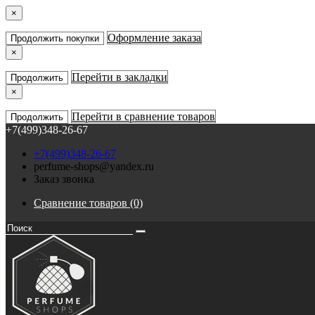
×
Оформление заказа
Продолжить покупки
×
Перейти в закладки
Продолжить
×
Перейти в сравнение товаров
Продолжить
+7(499)348-26-67
+7(499)348-26-67
perfume-shops@yandex.ru
Заказ звонка
Сравнение товаров (0)