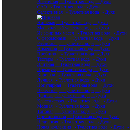
Восточная
- Туалетная вода
- Духи
ОАЭ
- Туалетная вода
- Духи
Селективная
- Туалетная вода
- Духи
Нишевая
- Туалетная вода
- Духи
Масляная
- Туалетная вода
- Духи
Из эфирных масел
- Туалетная вода
- Духи
С феромонами
- Туалетная вода
- Духи
Разливная
- Туалетная вода
- Духи
Номерная
- Туалетная вода
- Духи
Пробники
- Туалетная вода
- Духи
Тестеры
- Туалетная вода
- Духи
Элитная
- Туалетная вода
- Духи
Премиум
- Туалетная вода
- Духи
Хорошая
- Туалетная вода
- Духи
Лучшая
- Туалетная вода
- Духи
Популярная
- Туалетная вода
- Духи
Известная
- Туалетная вода
- Духи
Дорогая
- Туалетная вода
- Духи
Классическая
- Туалетная вода
- Духи
Модная
- Туалетная вода
- Духи
Топовая
- Туалетная вода
- Духи
Оригинальная
- Туалетная вода
- Духи
Недорогая
- Туалетная вода
- Духи
Новая коллекция
- Туалетная вода
- Духи
- 