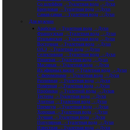
Со шлейфом
- Туалетная вода
- Духи
Брендовая
- Туалетная вода
- Духи
Самая-самая
- Туалетная вода
- Духи
Для мужчин
Арабская
- Туалетная вода
- Духи
Французская
- Туалетная вода
- Духи
Итальянская
- Туалетная вода
- Духи
Восточная
- Туалетная вода
- Духи
ОАЭ
- Туалетная вода
- Духи
Селективная
- Туалетная вода
- Духи
Нишевая
- Туалетная вода
- Духи
Масляная
- Туалетная вода
- Духи
Из эфирных масел
- Туалетная вода
- Духи
С феромонами
- Туалетная вода
- Духи
Разливная
- Туалетная вода
- Духи
Номерная
- Туалетная вода
- Духи
Пробники
- Туалетной воды
- Духов
Тестеры
- Туалетная вода
- Духи
Элитная
- Туалетная вода
- Духи
Премиум
- Туалетная вода
- Духи
Хорошая
- Туалетная вода
- Духи
Лучшая
- Туалетная вода
- Духи
Популярная
- Туалетная вода
- Духи
Известная
- Туалетная вода
- Духи